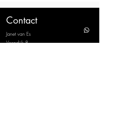
Contact
Janet van Es
Veendijk 8
7971RR Havelte
06-39216210
janetvanes@ziggo.nl
Voornaam
Achternaam