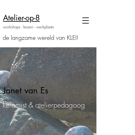
Atelier-
op
-8
workshops - lessen - werkplaats
de langzame wereld van KLEI!
Janet van Es
keramist & atelierpedagoog